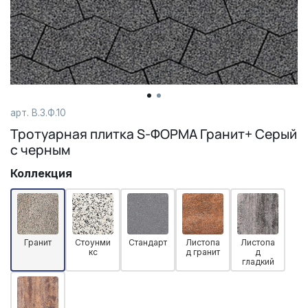
арт. В.3.Ф.10
Тротуарная плитка S-ФОРМА Гранит+ Серый
с черным
Коллекция
Гранит
Стоунми
Стандарт
Листопа
Листопа
кс
д гранит
д
гладкий