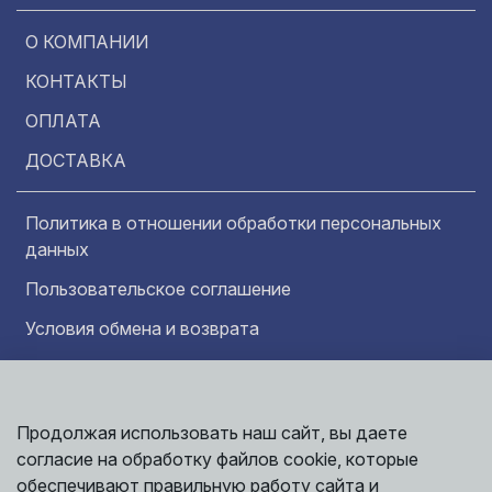
О КОМПАНИИ
КОНТАКТЫ
ОПЛАТА
ДОСТАВКА
Политика в отношении обработки персональных
данных
Пользовательское соглашение
Условия обмена и возврата
Обратная связь
Продолжая использовать наш сайт, вы даете
Информация представленная на сайте
Политика
носит исключительно ознакомительный
согласие на обработку файлов cookie, которые
обработки
характер и ни при каких условиях не может
данных
обеспечивают правильную работу сайта и