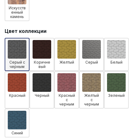
Искусств
енный
камень
Цвет коллекции
Серый с
Коричне
Желтый
Серый
Белый
черным
вый
Красный
Черный
Красный
Желтый
Зеленый
с
с
черным
черным
Синий