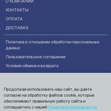
О КОМПАНИИ
КОНТАКТЫ
ОПЛАТА
ДОСТАВКА
Политика в отношении обработки персональных
данных
Пользовательское соглашение
Условия обмена и возврата
Обратная связь
Продолжая использовать наш сайт, вы даете
Информация представленная на сайте
носит исключительно ознакомительный
согласие на обработку файлов cookie, которые
характер и ни при каких условиях не может
обеспечивают правильную работу сайта и
считаться публичной офертой. Точные
©
соглашаетесь с нашей
Политикой безопасности
сведения о ценах, условиях продажи и
2026,
Мирбрусчатки