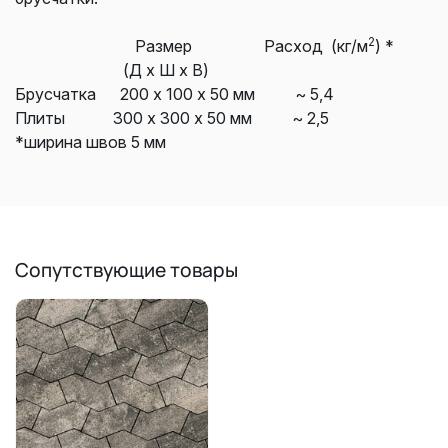
2
Размер
Расход (кг/м
) *
(Д х Ш х В)
Брусчатка
200 х 100 х 50 мм
~ 5,4
Плиты
300 х 300 х 50 мм
~ 2,5
*ширина швов 5 мм
Сопутствующие товары