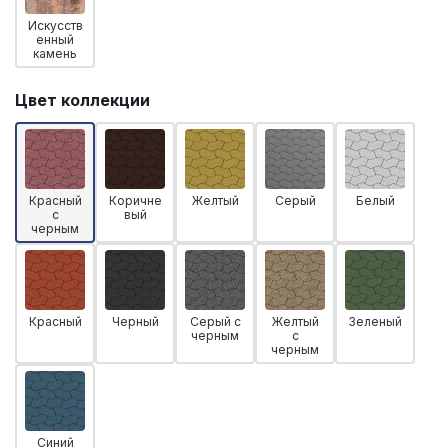
Искусств
енный
камень
Цвет коллекции
Красный
Коричне
Желтый
Серый
Белый
с
вый
черным
Красный
Черный
Серый с
Желтый
Зеленый
черным
с
черным
Синий