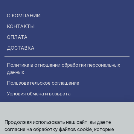
О КОМПАНИИ
КОНТАКТЫ
ОПЛАТА
ДОСТАВКА
Политика в отношении обработки персональных
данных
Пользовательское соглашение
Условия обмена и возврата
Обратная связь
Продолжая использовать наш сайт, вы даете
Информация представленная на сайте
Политика
носит исключительно ознакомительный
согласие на обработку файлов cookie, которые
обработки
характер и ни при каких условиях не может
данных