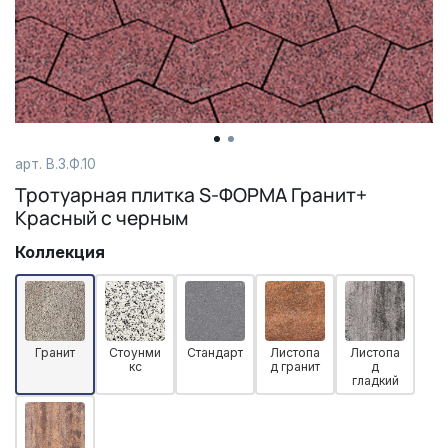
арт. В.3.Ф.10
Тротуарная плитка S-ФОРМА Гранит+
Красный с черным
Коллекция
Гранит
Стоунми
Стандарт
Листопа
Листопа
кс
д гранит
д
гладкий