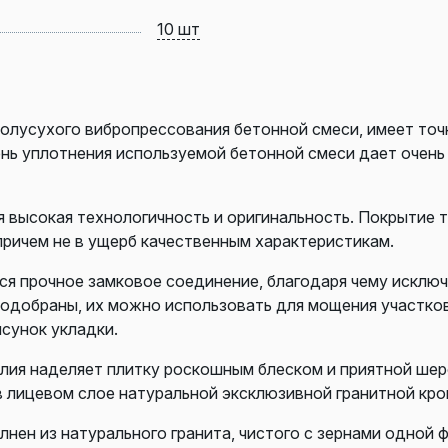
10 шт
олусухого вибропрессования бетонной смеси, имеет точ
ень уплотнения используемой бетонной смеси дает очен
высокая технологичность и оригинальность. Покрытие т
причем не в ущерб качественным характеристикам.
я прочное замковое соединение, благодаря чему исклю
 подобраны, их можно использовать для мощения участко
сунок укладки.
елия наделяет плитку роскошным блеском и приятной ше
в лицевом слое натуральной эксклюзивной гранитной кро
лнен из натурального гранита, чистого с зернами одной 