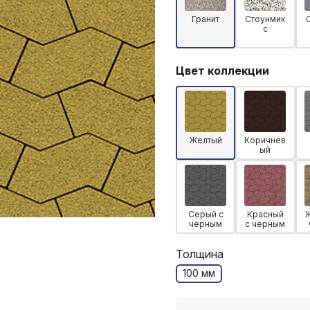
Гранит
Стоунмик
с
Цвет коллекции
Желтый
Коричнев
ый
Серый с
Красный
черным
с черным
Толщина
100 мм