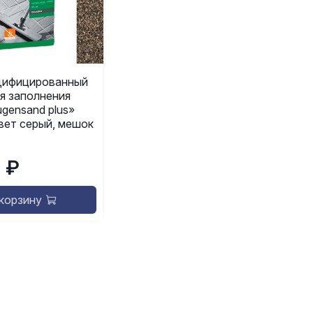
ифицированный
я заполнения
gensand plus»
 цвет серый, мешок
9 ₽
 корзину