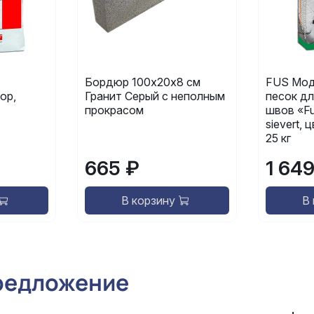
Бордюр 100х20х8 см
FUS Мод
ор,
Гранит Серый с неполным
песок дл
прокрасом
швов «Fu
sievert,
25 кг
665 ₽
1 64
В корзину
В
редложение