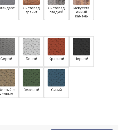
Стандарт
Листопад
Листопад
Искусств
гранит
гладкий
енный
камень
Серый
Белый
Красный
Черный
Желтый с
Зеленый
Синий
черным