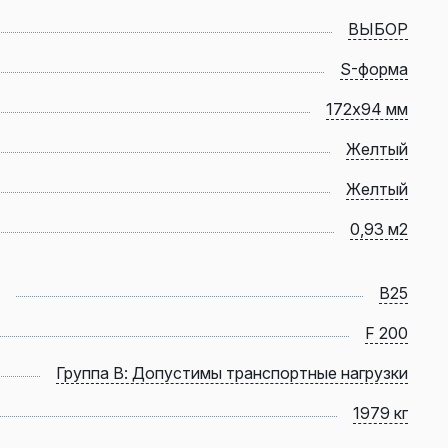
ВЫБОР
S-форма
172х94 мм
Желтый
Желтый
0,93 м2
B25
F 200
Группа В: Допустимы транспортные нагрузки
1979 кг