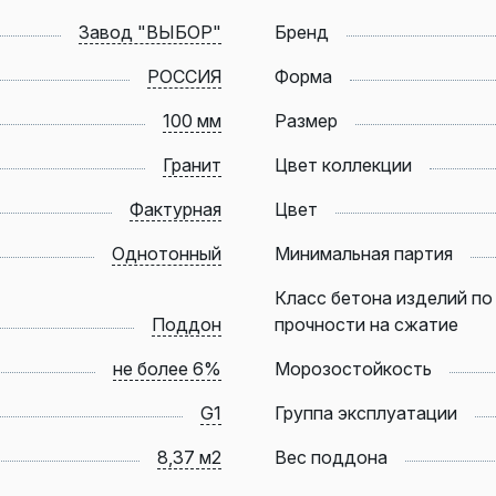
Завод "ВЫБОР"
Бренд
РОССИЯ
Форма
100 мм
Размер
Гранит
Цвет коллекции
Фактурная
Цвет
Однотонный
Минимальная партия
Класс бетона изделий по
Поддон
прочности на сжатие
не более 6%
Морозостойкость
G1
Группа эксплуатации
8,37 м2
Вес поддона