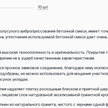
10 шт
олусухого вибропрессования бетонной смеси, имеет точ
ень уплотнения используемой бетонной смеси дает очен
высокая технологичность и оригинальность. Покрытие т
причем не в ущерб качественным характеристикам.
я прочное замковое соединение, благодаря чему исклю
 подобраны, их можно использовать для мощения участко
сунок укладки.
елия наделяет плитку роскошным блеском и приятной ше
в лицевом слое натуральной эксклюзивной гранитной кро
лнен из натурального гранита, чистого с зернами одной 