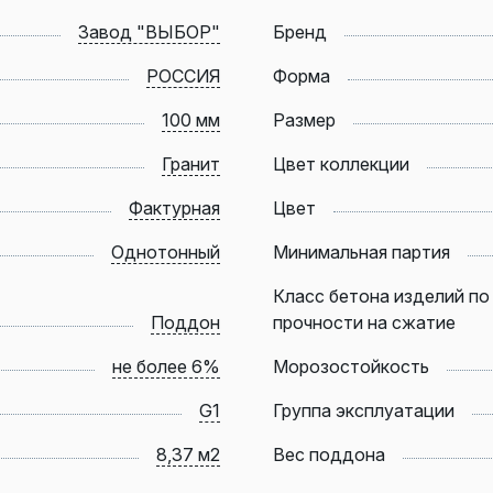
Завод "ВЫБОР"
Бренд
РОССИЯ
Форма
100 мм
Размер
Гранит
Цвет коллекции
Фактурная
Цвет
Однотонный
Минимальная партия
Класс бетона изделий по
Поддон
прочности на сжатие
не более 6%
Морозостойкость
G1
Группа эксплуатации
8,37 м2
Вес поддона