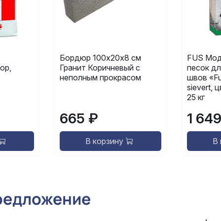
Бордюр 100х20х8 см
FUS Мод
ор,
Гранит Коричневый с
песок дл
неполным прокрасом
швов «Fu
sievert,
25 кг
665 ₽
1 64
В корзину
В
редложение