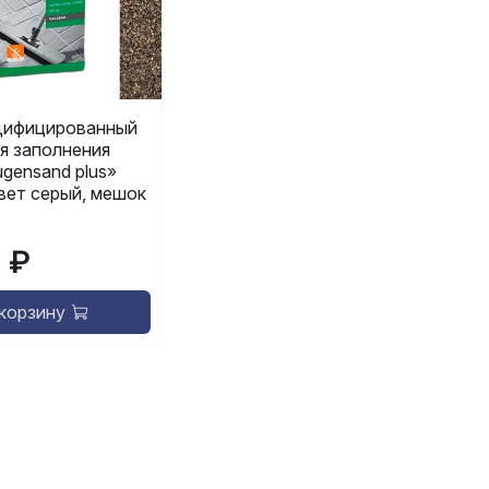
ифицированный
я заполнения
gensand plus»
 цвет серый, мешок
9 ₽
 корзину