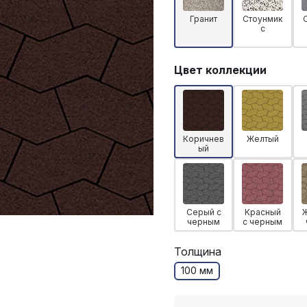
Гранит
Стоунмик
с
Цвет коллекции
Коричнев
Желтый
ый
Серый с
Красный
черным
с черным
Толщина
100 мм