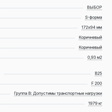
ВЫБОР
S-форма
172х94 мм
Коричневый
Коричневый
0,93 м2
B25
F 200
Группа В: Допустимы транспортные нагрузки
1979 кг