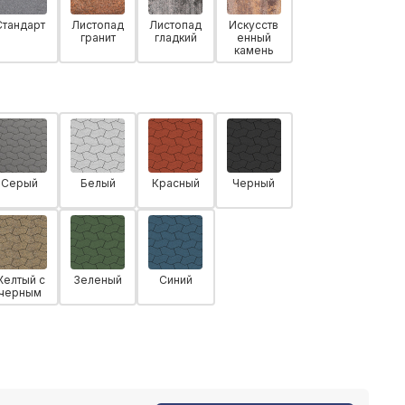
Стандарт
Листопад
Листопад
Искусств
гранит
гладкий
енный
камень
Серый
Белый
Красный
Черный
Желтый с
Зеленый
Синий
черным