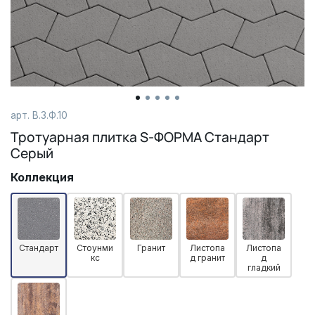
арт. В.3.Ф.10
Тротуарная плитка S-ФОРМА Стандарт
Серый
Коллекция
Стандарт
Стоунми
Гранит
Листопа
Листопа
кс
д гранит
д
гладкий