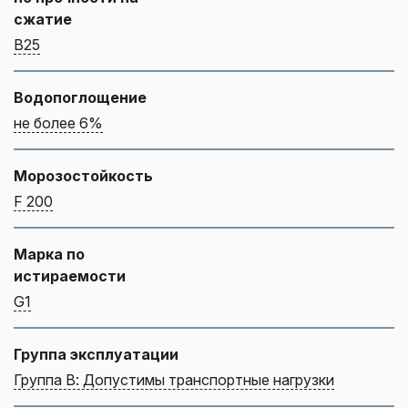
сжатие
B25
Водопоглощение
не более 6%
Морозостойкость
F 200
Марка по
истираемости
G1
Группа эксплуатации
Группа В: Допустимы транспортные нагрузки