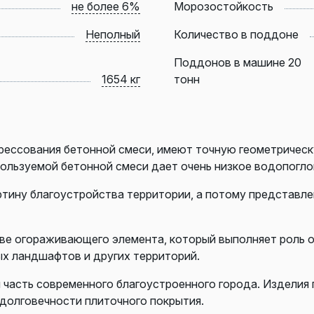
не более 6%
Морозостойкость
Неполный
Количество в поддоне
Поддонов в машине 20
1654 кг
тонн
ессования бетонной смеси, имеют точную геометрическу
пользуемой бетонной смеси дает очень низкое водопогл
ртину благоустройства территории, а потому представле
стве огораживающего элемента, который выполняет роль
ых ландшафтов и других территорий.
часть современного благоустроенного города.
Изделия 
 долговечности
плиточного покрытия.