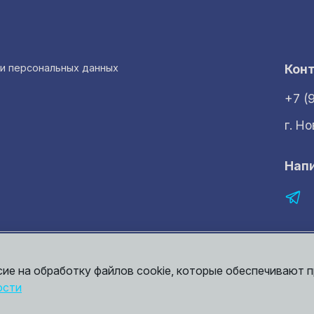
ки персональных данных
Кон
+7 (
г. Н
Нап
рмация представленная на сайте носит исключительно ознакомительный 
той. Точные сведения о ценах, условиях продажи и доставки вы может
сие на обработку файлов cookie, которые обеспечивают 
ости
итика конфиденциальности