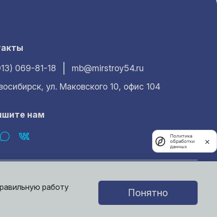
такты
913) 069-81-18
mb@mirstroy54.ru
овосибирск, ул. Маковского 10, офис 104
ишите нам
Политика
обработки
данных
характер и ни при каких условиях не может считаться публичной
е получить у наших менеджеров.
правильную работу
Понятно