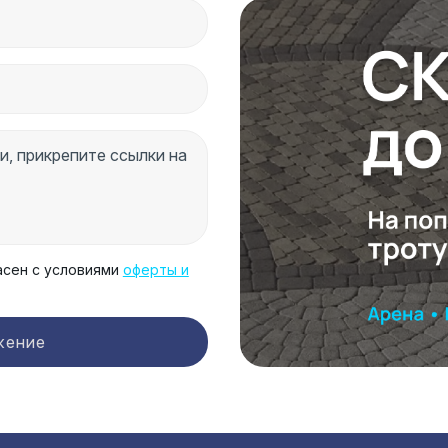
асен с условиями
оферты и
жение