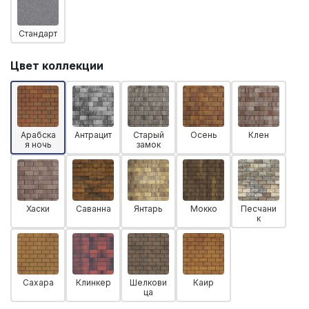
Стандарт
Цвет коллекции
Арабска
Антрацит
Старый
Осень
Клен
я ночь
замок
Хаски
Саванна
Янтарь
Мокко
Песчани
к
Сахара
Клинкер
Шелкови
Каир
ца