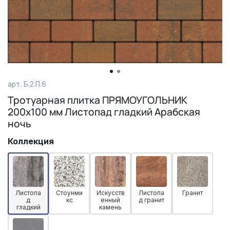
арт.
Б.2.П.6
Тротуарная плитка ПРЯМОУГОЛЬНИК
200x100 мм Листопад гладкий Арабская
ночь
Коллекция
Листопа
Стоунми
Искусств
Листопа
Гранит
д
кс
енный
д гранит
гладкий
камень