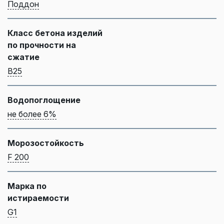
Поддон
Класс бетона изделий
по прочности на
сжатие
B25
Водопоглощение
не более 6%
Морозостойкость
F 200
Марка по
истираемости
G1