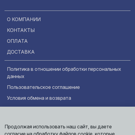
О КОМПАНИИ
КОНТАКТЫ
ОПЛАТА
ДОСТАВКА
Политика в отношении обработки персональных
данных
Пользовательское соглашение
Условия обмена и возврата
Обратная связь
Продолжая использовать наш сайт, вы даете
Информация представленная на сайте
Политика
носит исключительно ознакомительный
согласие на обработку файлов cookie, которые
обработки