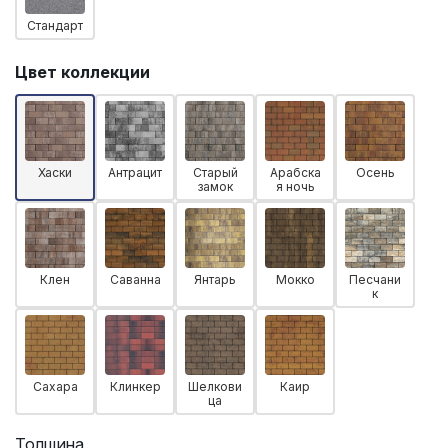
Стандарт
Цвет коллекции
Хаски
Антрацит
Старый
Арабска
Осень
замок
я ночь
Клен
Саванна
Янтарь
Мокко
Песчани
к
Сахара
Клинкер
Шелкови
Каир
ца
Толщина