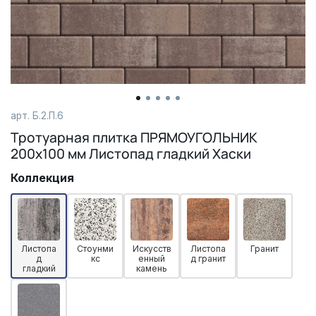
арт.
Б.2.П.6
Тротуарная плитка ПРЯМОУГОЛЬНИК
200x100 мм Листопад гладкий Хаски
Коллекция
Листопа
Стоунми
Искусств
Листопа
Гранит
д
кс
енный
д гранит
гладкий
камень