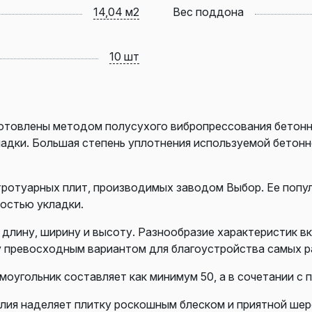
14,04 м2
Вес поддона
10 шт
готовлены методом полусухого вибропрессования бетонн
ладки. Большая степень уплотнения используемой бетон
тротуарных плит, производимых заводом Выбор. Ее попу
ностью укладки.
длину, ширину и высоту. Разнообразие характеристик вк
у превосходным вариантом для благоустройства самых р
оугольник составляет как минимум 50, а в сочетании с 
елия наделяет плитку роскошным блеском и приятной ше