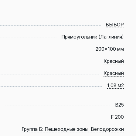
ВЫБОР
Прямоугольник (Ла-линия)
200x100 мм
Красный
Красный
1,08 м2
B25
F 200
Группа Б: Пешеходные зоны, Велодорожки