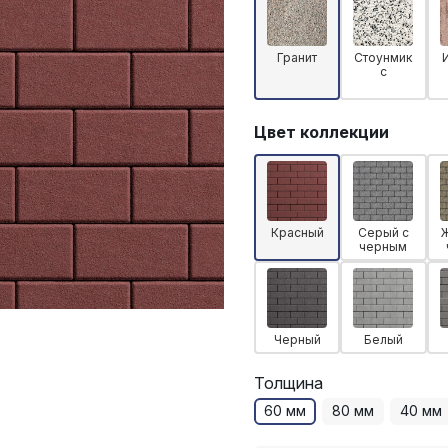
Гранит
Стоунмик
с
Цвет коллекции
Красный
Серый с
черным
Черный
Белый
Толщина
60 мм
80 мм
40 мм