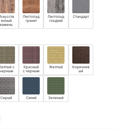
Искусств
Листопад
Листопад
Стандарт
енный
гранит
гладкий
камень
Желтый с
Красный
Желтый
Коричнев
черным
с черным
ый
Серый
Синий
Зеленый