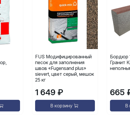
FUS Модифицированный
Бордюр 
ор,
песок для заполнения
Гранит К
швов «Fugensand plus»
неполны
sievert, цвет серый, мешок
25 кг
1 649 ₽
665 
В корзину
В