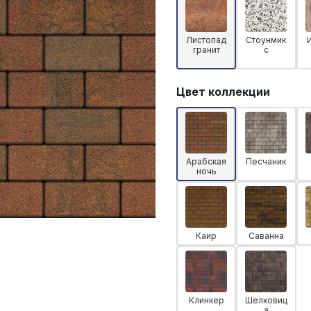
Листопад
Стоунмик
гранит
с
Цвет коллекции
Арабская
Песчаник
ночь
Каир
Саванна
Клинкер
Шелковиц
а