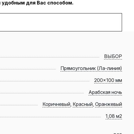
 удобным для Вас способом.
ВЫБОР
Прямоугольник (Ла-линия)
200x100 мм
Арабская ночь
Коричневый
,
Красный
,
Оранжевый
1,08 м2