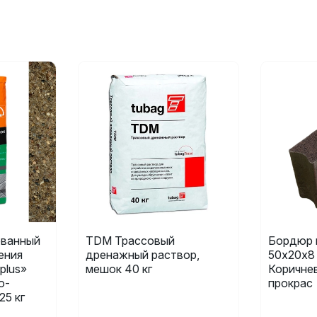
ванный
TDM Трассовый
Бордюр 
ения
дренажный раствор,
50х20х8
plus»
мешок 40 кг
Коричне
о-
прокрас
25 кг