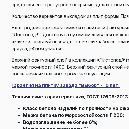
представлено тротуарное покрытие, делают плитк
Количество вариантов выкладок из плит формы Прям
Благородная цветовая гамма и гранитный фактурны
"Листопад®" достигнута путем смешивания несколь
является плавный переход от светлых к более тем
приусадебном участке.
Верхний фактурный слой в коллекции «Листопад® гр
маркой прочности 1400. Верхний фактурный слой не
после незначительного срока эксплуатации.
Гарантия на плитку завода "Выбор" - 10 лет.
Технические характеристики, ГОСТ 17608-2017:
Класс бетона изделий по прочности на сжа
Марка бетона по морозостойкости F 200;
Водопоглощение не более 6%;
Марка по истираемости G1.