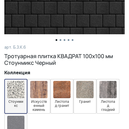
арт. Б.3.К.6
Тротуарная плитка КВАДРАТ 100х100 мм
Стоунмикс Черный
Коллекция
Стоунми
Искусств
Листопа
Гранит
Листопа
кс
енный
д гранит
д
камень
гладкий