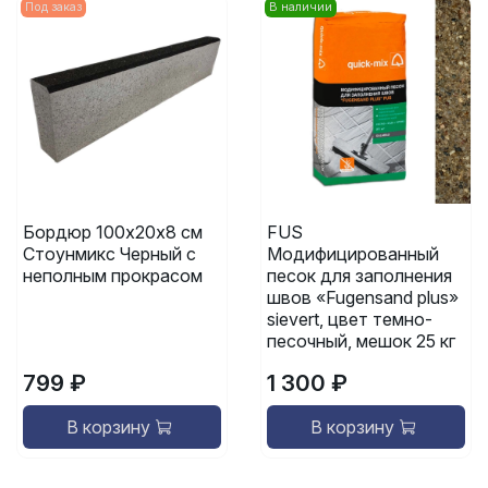
Под заказ
В наличии
Бордюр 100х20х8 см
FUS
Стоунмикс Черный с
Модифицированный
неполным прокрасом
песок для заполнения
швов «Fugensand plus»
sievert, цвет темно-
песочный, мешок 25 кг
799 ₽
1 300 ₽
В корзину
В корзину