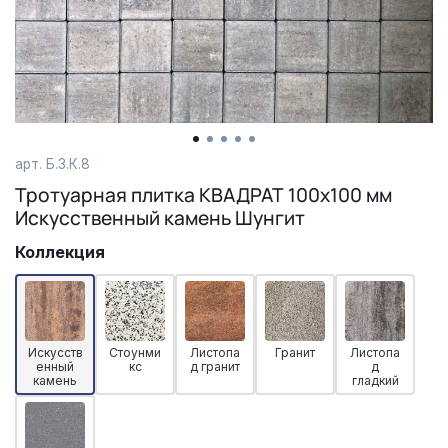
арт.
Б.3.К.8
Тротуарная плитка КВАДРАТ 100х100 мм
Искусственный камень Шунгит
Коллекция
Искусств
Стоунми
Листопа
Гранит
Листопа
енный
кс
д гранит
д
камень
гладкий