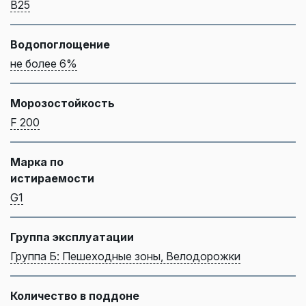
B25
Водопоглощение
не более 6%
Морозостойкость
F 200
Марка по
истираемости
G1
Группа эксплуатации
Группа Б: Пешеходные зоны, Велодорожки
Количество в поддоне