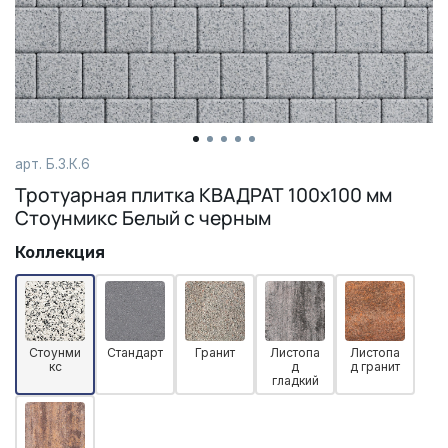
арт. Б.3.К.6
Тротуарная плитка КВАДРАТ 100х100 мм
Стоунмикс Белый с черным
Коллекция
Стоунми
Стандарт
Гранит
Листопа
Листопа
кс
д
д гранит
гладкий