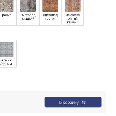
Гранит
Листопад
Листопад
Искусств
гладкий
гранит
енный
камень
Белый с
черным
В корзину