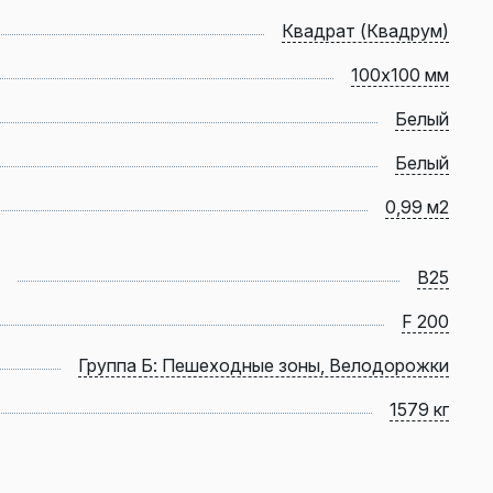
Квадрат (Квадрум)
100х100 мм
Белый
Белый
0,99 м2
B25
F 200
Группа Б: Пешеходные зоны, Велодорожки
1579 кг