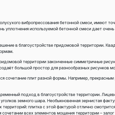
олусухого вибропрессования бетонной смеси, имеют точ
ень уплотнения используемой бетонной смеси дает очен
ешение в благоустройстве придомовой территории. Ква
ормам.
ридомовой территории законченные симметричные рисунки
оздаёт большой простор для разнообразных рисунков м
ся сочетание плит разной формы. Например, прекрасным
ременный подход в благоустройстве территории. Лицев
х уголков земного шара. Необыкновенная зернистая фак
ерриторий: плитка с этой фактурой отлично смотрится к
 сочетании всех элементов мощения территории – залог