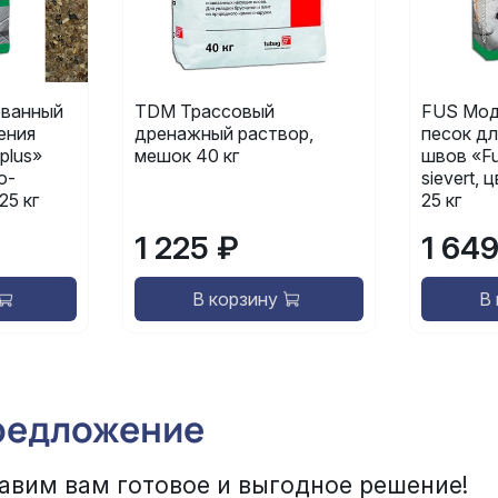
ванный
TDM Трассовый
FUS Мод
ения
дренажный раствор,
песок дл
plus»
мешок 40 кг
швов «Fu
о-
sievert,
25 кг
25 кг
1 225 ₽
1 64
В корзину
В
редложение
авим вам готовое и выгодное решение!