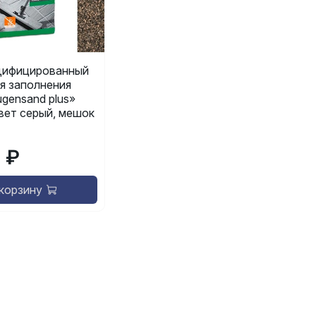
ифицированный
я заполнения
gensand plus»
 цвет серый, мешок
9 ₽
 корзину