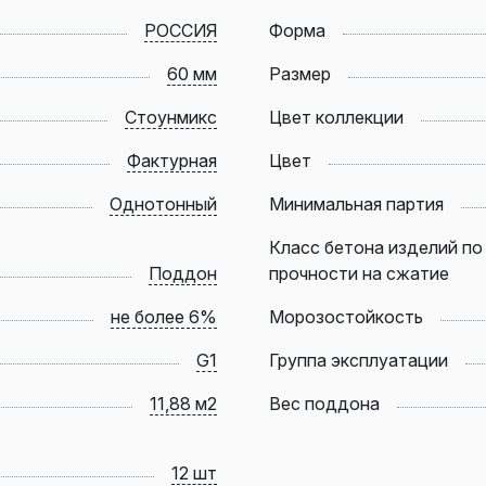
РОССИЯ
Форма
60 мм
Размер
Стоунмикс
Цвет коллекции
Фактурная
Цвет
Однотонный
Минимальная партия
Класс бетона изделий по
Поддон
прочности на сжатие
не более 6%
Морозостойкость
G1
Группа эксплуатации
11,88 м2
Вес поддона
12 шт