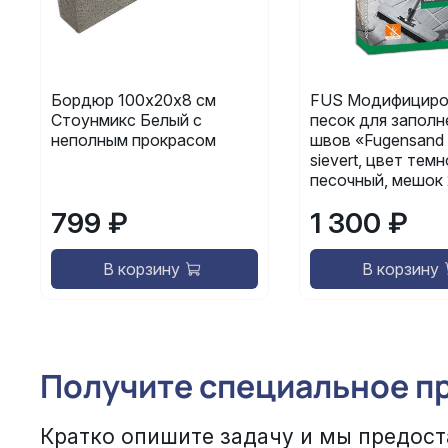
Бордюр 100х20х8 см
FUS Модифициро
Стоунмикс Белый с
песок для заполн
неполным прокрасом
швов «Fugensand 
sievert, цвет темн
песочный, мешок 
799 ₽
1 300 ₽
В корзину
В корзину
Получите специальное п
Кратко опишите задачу и мы предост