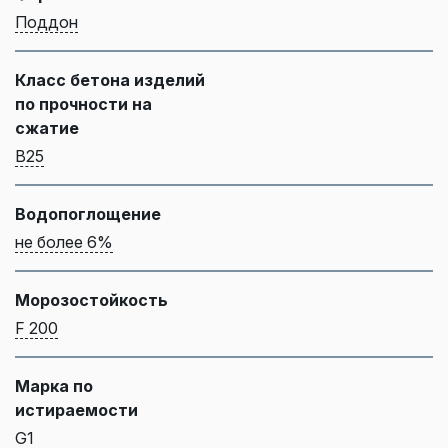
Поддон
Класс бетона изделий
по прочности на
сжатие
B25
Водопоглощение
не более 6%
Морозостойкость
F 200
Марка по
истираемости
G1