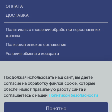
ОПЛАТА
ДОСТАВКА
Политика в отношении обработки персональных
данных
Пользовательское соглашение
Условия обмена и возврата
Обратная связь
Продолжая использовать наш сайт, вы даете
Информация представленная на сайте
Политика
носит исключительно ознакомительный
согласие на обработку файлов cookie, которые
обработки
характер и ни при каких условиях не может
данных
обеспечивают правильную работу сайта и
считаться публичной офертой. Точные
©
соглашаетесь с нашей
Политикой безопасности
сведения о ценах, условиях продажи и
2026,
Мирбрусчатки
доставки вы можете получить у наших
менеджеров.
Понятно