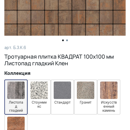
арт. Б.3.К.6
Тротуарная плитка КВАДРАТ 100х100 мм
Листопад гладкий Клен
Коллекция
Листопа
Стоунми
Стандарт
Гранит
Искусств
д
кс
енный
гладкий
камень