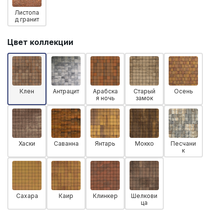
Листопа
д гранит
Цвет коллекции
Клен
Антрацит
Арабска
Старый
Осень
я ночь
замок
Хаски
Саванна
Янтарь
Мокко
Песчани
к
Сахара
Каир
Клинкер
Шелкови
ца