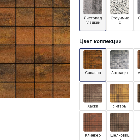
Листопад
Стоунмик
гладкий
с
Цвет коллекции
Саванна
Антрацит
Хаски
Янтарь
Клинкер
Шелковиц
а