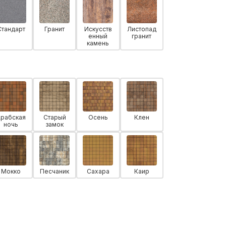
Стандарт
Гранит
Искусств
Листопад
енный
гранит
камень
Арабская
Старый
Осень
Клен
ночь
замок
Мокко
Песчаник
Сахара
Каир