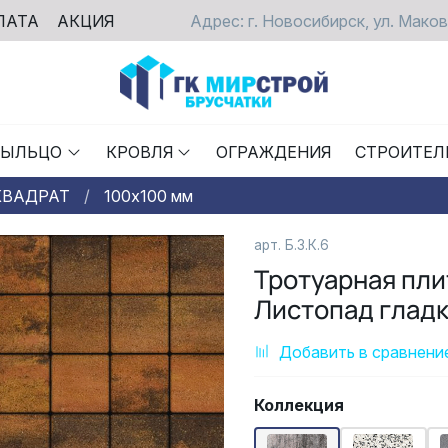
ЛАТА
АКЦИЯ
Адрес: г. Новосибирск, ул. Маков
РЫЛЬЦО
КРОВЛЯ
ОГРАЖДЕНИЯ
СТРОИТЕЛ
КВАДРАТ
100х100 мм
арт. Б.3.К.6
Тротуарная пли
Листопад глад
Добавить в сравнени
Коллекция