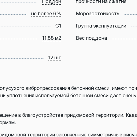
Поддон
прочности на сжатие
не более 6%
Морозостойкость
G1
Группа эксплуатации
11,88 м2
Вес поддона
12 шт
олусухого вибропрессования бетонной смеси, имеют точ
ень уплотнения используемой бетонной смеси дает очен
ешение в благоустройстве придомовой территории. Ква
ормам.
ридомовой территории законченные симметричные рисунки