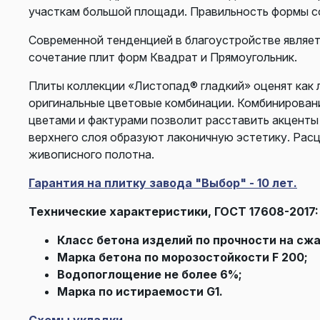
участкам большой площади. Правильность формы с
Современной тенденцией в благоустройстве являет
сочетание плит форм Квадрат и Прямоугольник.
Плиты коллекции «Листопад® гладкий» оценят как л
оригинальные цветовые комбинации. Комбинировани
цветами и фактурами позволит расставить акценты 
верхнего слоя образуют лаконичную эстетику. Рас
живописного полотна.
Гарантия на плитку завода "Выбор" - 10 лет.
Технические характеристики, ГОСТ 17608-2017:
Класс бетона изделий по прочности на сжа
Марка бетона по морозостойкости F 200;
Водопоглощение не более 6%;
Марка по истираемости G1.
Схемы укладки