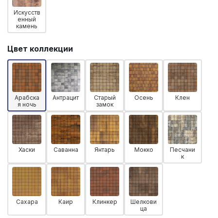
Искусств
енный
камень
Цвет коллекции
Арабска
Антрацит
Старый
Осень
Клен
я ночь
замок
Хаски
Саванна
Янтарь
Мокко
Песчани
к
Сахара
Каир
Клинкер
Шелкови
ца