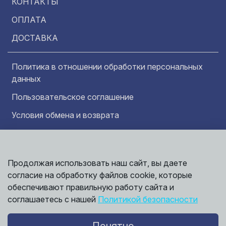
КОНТАКТЫ
ОПЛАТА
ДОСТАВКА
Политика в отношении обработки персональных
данных
Пользовательское соглашение
Условия обмена и возврата
Обратная связь
Продолжая использовать наш сайт, вы даете
Информация представленная на сайте
Политика
носит исключительно ознакомительный
согласие на обработку файлов cookie, которые
обработки
характер и ни при каких условиях не может
данных
обеспечивают правильную работу сайта и
считаться публичной офертой. Точные
©
соглашаетесь с нашей
Политикой безопасности
сведения о ценах, условиях продажи и
2026,
Мирбрусчатки
доставки вы можете получить у наших
менеджеров.