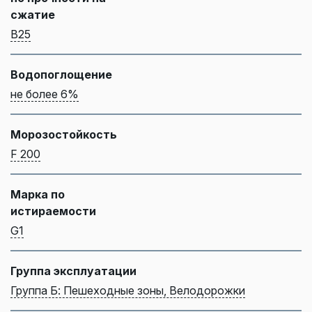
сжатие
B25
Водопоглощение
не более 6%
Морозостойкость
F 200
Марка по
истираемости
G1
Группа эксплуатации
Группа Б: Пешеходные зоны, Велодорожки