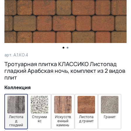
арт. А.1.КО.4
Тротуарная плитка КЛАССИКО Листопад
гладкий Арабская ночь, комплект из 2 видов
плит
Коллекция
Листопа
Стоунми
Искусств
Листопа
Гранит
д
кс
енный
д гранит
гладкий
камень