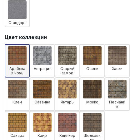
Стандарт
Цвет коллекции
Арабска
Антрацит
Старый
Осень
Хаски
я ночь
замок
Клен
Саванна
Янтарь
Мокко
Песчани
к
Сахара
Каир
Клинкер
Шелкови
ца