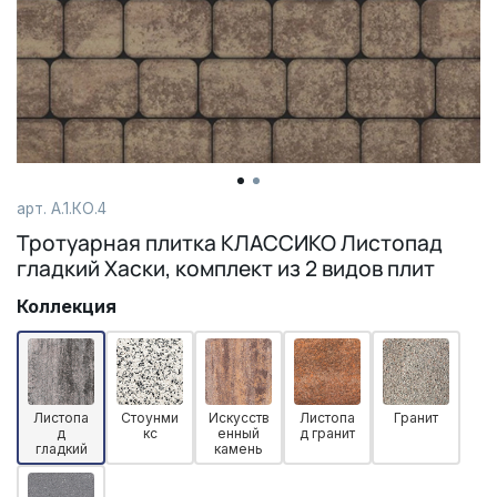
арт. А.1.КО.4
Тротуарная плитка КЛАССИКО Листопад
гладкий Хаски, комплект из 2 видов плит
Коллекция
Листопа
Стоунми
Искусств
Листопа
Гранит
д
кс
енный
д гранит
гладкий
камень