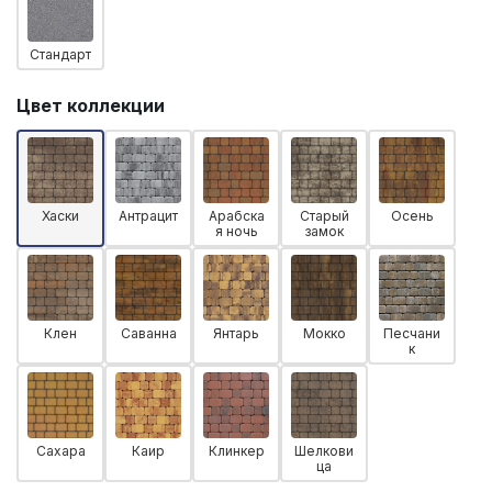
Стандарт
Цвет коллекции
Хаски
Антрацит
Арабска
Старый
Осень
я ночь
замок
Клен
Саванна
Янтарь
Мокко
Песчани
к
Сахара
Каир
Клинкер
Шелкови
ца