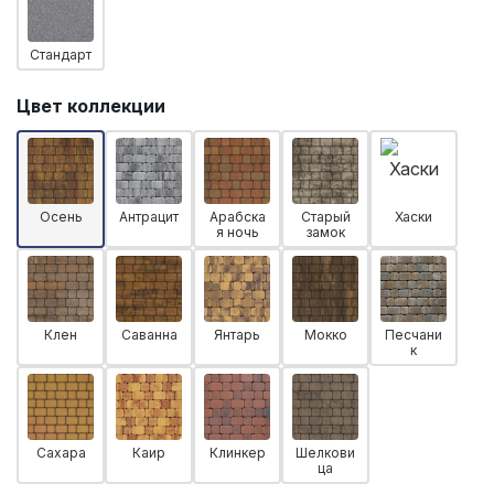
Стандарт
Цвет коллекции
Осень
Антрацит
Арабска
Старый
Хаски
я ночь
замок
Клен
Саванна
Янтарь
Мокко
Песчани
к
Сахара
Каир
Клинкер
Шелкови
ца