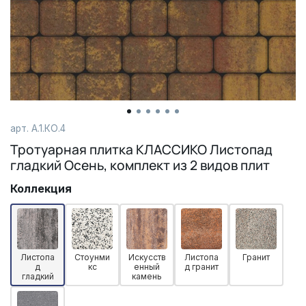
арт. А.1.КО.4
Тротуарная плитка КЛАССИКО Листопад
гладкий Осень, комплект из 2 видов плит
Коллекция
Листопа
Стоунми
Искусств
Листопа
Гранит
д
кс
енный
д гранит
гладкий
камень