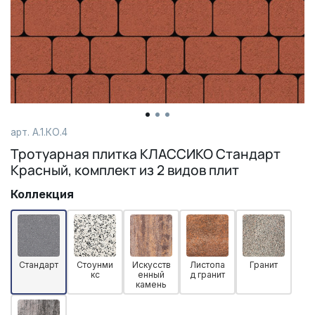
арт. А.1.КО.4
Тротуарная плитка КЛАССИКО Стандарт
Красный, комплект из 2 видов плит
Коллекция
Стандарт
Стоунми
Искусств
Листопа
Гранит
кс
енный
д гранит
камень