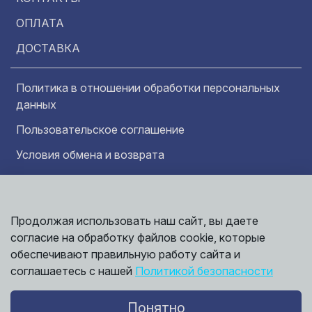
ОПЛАТА
ДОСТАВКА
Политика в отношении обработки персональных
данных
Пользовательское соглашение
Условия обмена и возврата
Обратная связь
Продолжая использовать наш сайт, вы даете
Информация представленная на сайте
Политика
носит исключительно ознакомительный
согласие на обработку файлов cookie, которые
обработки
характер и ни при каких условиях не может
данных
обеспечивают правильную работу сайта и
считаться публичной офертой. Точные
©
соглашаетесь с нашей
Политикой безопасности
сведения о ценах, условиях продажи и
2026,
Мирбрусчатки
доставки вы можете получить у наших
менеджеров.
Понятно