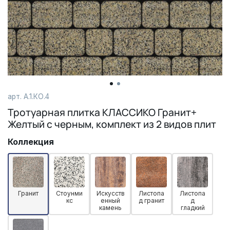
арт. А.1.КО.4
Тротуарная плитка КЛАССИКО Гранит+
Желтый с черным, комплект из 2 видов плит
Коллекция
Гранит
Стоунми
Искусств
Листопа
Листопа
кс
енный
д гранит
д
камень
гладкий