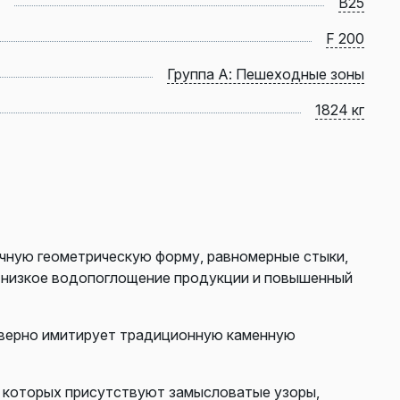
B25
F 200
Группа А: Пешеходные зоны
1824 кг
чную геометрическую форму, равномерные стыки,
ь низкое водопоглощение продукции и повышенный
товерно имитирует традиционную каменную
в которых присутствуют замысловатые узоры,