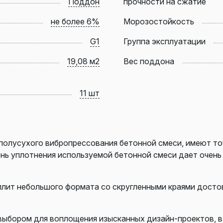
Поддон
прочности на сжатие
не более 6%
Морозостойкость
G1
Группа эксплуатации
19,08 м2
Вес поддона
11 шт
полусухого вибропрессования бетонной смеси, имеют то
ень уплотнения используемой бетонной смеси дает очен
 плит небольшого формата со скругленными краями дос
выбором для воплощения изысканных дизайн-проектов, 