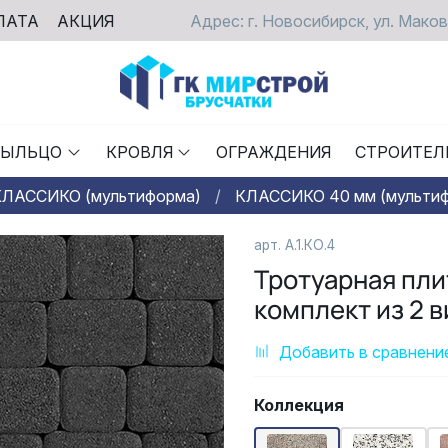
ЛАТА
АКЦИЯ
Адрес: г. Новосибирск, ул. Маков
РЫЛЬЦО
КРОВЛЯ
ОГРАЖДЕНИЯ
СТРОИТЕЛ
КЛАССИКО (мультиформа)
КЛАССИКО 40 мм (мульти
арт. А.1.КО.4
Тротуарная пл
комплект из 2 
Добавить в сравнени
Коллекция