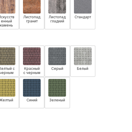
Искусств
Листопад
Листопад
Стандарт
енный
гранит
гладкий
камень
Желтый с
Красный
Серый
Белый
черным
с черным
Желтый
Синий
Зеленый