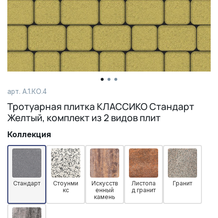
арт. А.1.КО.4
Тротуарная плитка КЛАССИКО Стандарт
Желтый, комплект из 2 видов плит
Коллекция
Стандарт
Стоунми
Искусств
Листопа
Гранит
кс
енный
д гранит
камень