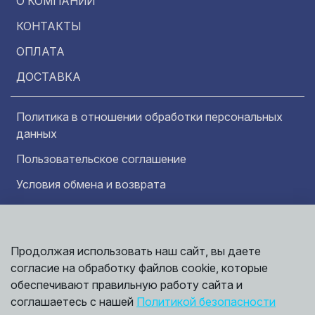
О КОМПАНИИ
КОНТАКТЫ
ОПЛАТА
ДОСТАВКА
Политика в отношении обработки персональных
данных
Пользовательское соглашение
Условия обмена и возврата
Обратная связь
Продолжая использовать наш сайт, вы даете
Информация представленная на сайте
Политика
носит исключительно ознакомительный
согласие на обработку файлов cookie, которые
обработки
характер и ни при каких условиях не может
данных
обеспечивают правильную работу сайта и
считаться публичной офертой. Точные
©
соглашаетесь с нашей
Политикой безопасности
сведения о ценах, условиях продажи и
2026,
Мирбрусчатки