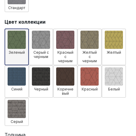
Стандарт
Цвет коллекции
Зеленый
Серый с
Красный
Желтый
Желтый
черным
с
с
черным
черным
Синий
Черный
Коричне
Красный
Белый
вый
Серый
Толщина