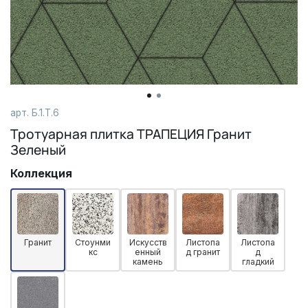
арт. Б.1.Т.6
Тротуарная плитка ТРАПЕЦИЯ Гранит
Зеленый
Коллекция
Гранит
Стоунми
Искусств
Листопа
Листопа
кс
енный
д гранит
д
камень
гладкий