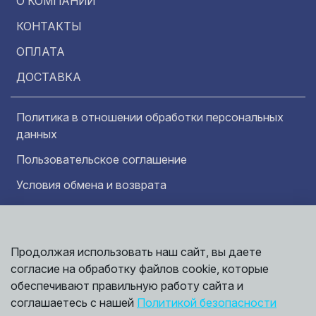
О КОМПАНИИ
КОНТАКТЫ
ОПЛАТА
ДОСТАВКА
Политика в отношении обработки персональных
данных
Пользовательское соглашение
Условия обмена и возврата
Обратная связь
Продолжая использовать наш сайт, вы даете
Информация представленная на сайте
Политика
носит исключительно ознакомительный
согласие на обработку файлов cookie, которые
обработки
характер и ни при каких условиях не может
данных
обеспечивают правильную работу сайта и
считаться публичной офертой. Точные
©
соглашаетесь с нашей
Политикой безопасности
сведения о ценах, условиях продажи и
2026,
Мирбрусчатки