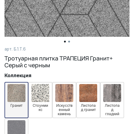
арт. Б.1.Т.6
Тротуарная плитка ТРАПЕЦИЯ Гранит+
Серый с черным
Коллекция
Гранит
Стоунми
Искусств
Листопа
Листопа
кс
енный
д гранит
д
камень
гладкий