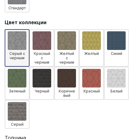
Стандарт
Цвет коллекции
Серый с
Красный
Желтый
Желтый
Синий
черным
с
с
черным
черным
Зеленый
Черный
Коричне
Красный
Белый
вый
Серый
Толщина