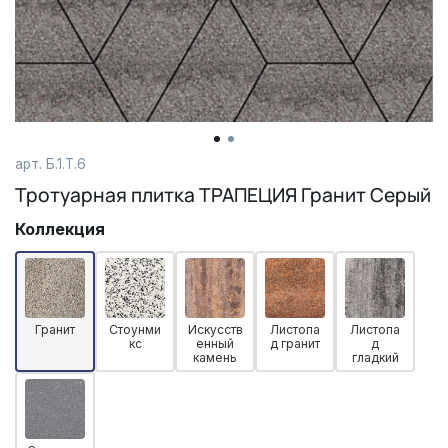
арт. Б.1.Т.6
Тротуарная плитка ТРАПЕЦИЯ Гранит Серый
Коллекция
Гранит
Стоунми
Искусств
Листопа
Листопа
кс
енный
д гранит
д
камень
гладкий