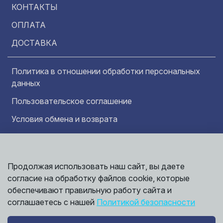
КОНТАКТЫ
ОПЛАТА
ДОСТАВКА
Политика в отношении обработки персональных
данных
Пользовательское соглашение
Условия обмена и возврата
Обратная связь
Продолжая использовать наш сайт, вы даете
Информация представленная на сайте
Политика
носит исключительно ознакомительный
согласие на обработку файлов cookie, которые
обработки
характер и ни при каких условиях не может
данных
обеспечивают правильную работу сайта и
считаться публичной офертой. Точные
©
соглашаетесь с нашей
Политикой безопасности
сведения о ценах, условиях продажи и
2026,
Мирбрусчатки
доставки вы можете получить у наших
менеджеров.