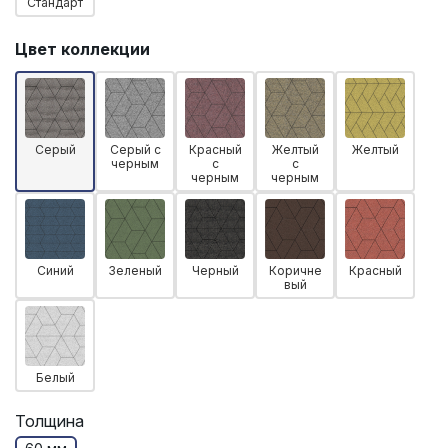
Стандарт
Цвет коллекции
Серый
Серый с
Красный
Желтый
Желтый
черным
с
с
черным
черным
Синий
Зеленый
Черный
Коричне
Красный
вый
Белый
Толщина