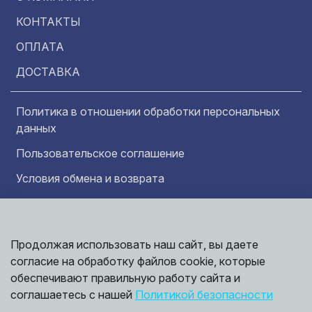
КОНТАКТЫ
ОПЛАТА
ДОСТАВКА
Политика в отношении обработки персональных
данных
Пользовательское соглашение
Условия обмена и возврата
Обратная связь
Продолжая использовать наш сайт, вы даете
Информация представленная на сайте
Политика
носит исключительно ознакомительный
согласие на обработку файлов cookie, которые
обработки
характер и ни при каких условиях не может
данных
обеспечивают правильную работу сайта и
считаться публичной офертой. Точные
©
соглашаетесь с нашей
Политикой безопасности
сведения о ценах, условиях продажи и
2026,
Мирбрусчатки
доставки вы можете получить у наших