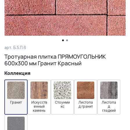
арт.
Б.5.П.6
Тротуарная плитка ПРЯМОУГОЛЬНИК
600х300 мм Гранит Красный
Коллекция
Гранит
Искусств
Стоунми
Листопа
Листопа
енный
кс
д гранит
д
камень
гладкий