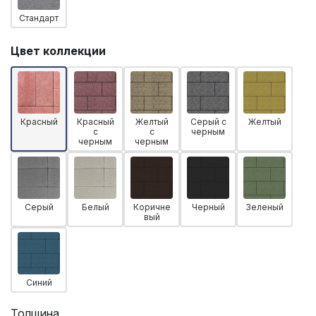
Стандарт
Цвет коллекции
Красный
Красный
Желтый
Серый с
Желтый
с
с
черным
черным
черным
Серый
Белый
Коричне
Черный
Зеленый
вый
Синий
Толщина