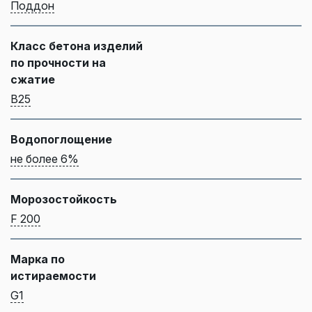
Поддон
Класс бетона изделий
по прочности на
сжатие
B25
Водопоглощение
не более 6%
Морозостойкость
F 200
Марка по
истираемости
G1