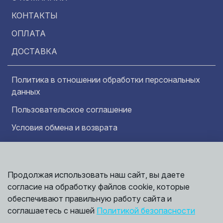
КОНТАКТЫ
ОПЛАТА
ДОСТАВКА
Политика в отношении обработки персональных
данных
Пользовательское соглашение
Условия обмена и возврата
Обратная связь
Продолжая использовать наш сайт, вы даете
Информация представленная на сайте
Политика
носит исключительно ознакомительный
согласие на обработку файлов cookie, которые
обработки
характер и ни при каких условиях не может
данных
обеспечивают правильную работу сайта и
считаться публичной офертой. Точные
©
соглашаетесь с нашей
Политикой безопасности
сведения о ценах, условиях продажи и
2026,
Мирбрусчатки
доставки вы можете получить у наших