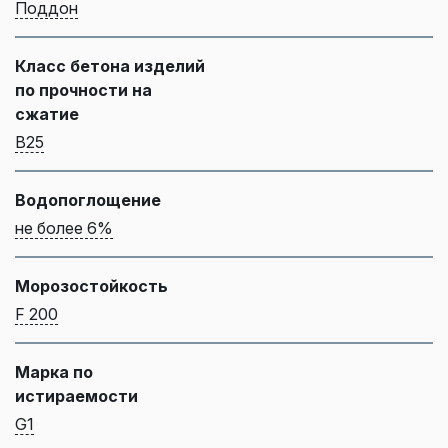
Поддон
Класс бетона изделий
по прочности на
сжатие
B25
Водопоглощение
не более 6%
Морозостойкость
F 200
Марка по
истираемости
G1