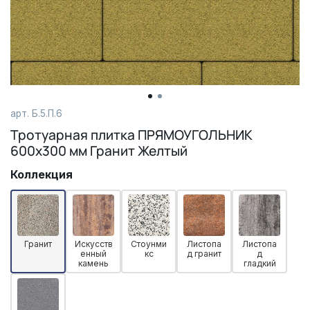
арт.
Б.5.П.6
Тротуарная плитка ПРЯМОУГОЛЬНИК
600х300 мм Гранит Желтый
Коллекция
Гранит
Искусств
Стоунми
Листопа
Листопа
енный
кс
д гранит
д
камень
гладкий