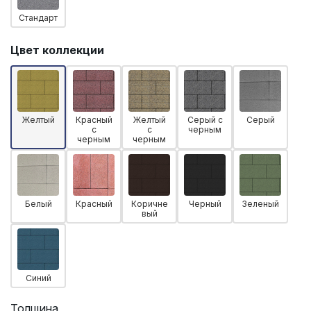
Стандарт
Цвет коллекции
Желтый
Красный
Желтый
Серый с
Серый
с
с
черным
черным
черным
Белый
Красный
Коричне
Черный
Зеленый
вый
Синий
Толщина