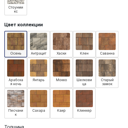
Стоунми
кс
Цвет коллекции
Осень
Антрацит
Хаски
Клен
Саванна
Арабска
Янтарь
Мокко
Шелкови
Старый
я ночь
ца
замок
Песчани
Сахара
Каир
Клинкер
к
Толщина