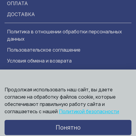
ОПЛАТА
ДОСТАВКА
Политика в отношении обработки персональных
данных
Пользовательское соглашение
Условия обмена и возврата
Обратная связь
Продолжая использовать наш сайт, вы даете
Информация представленная на сайте
Политика
носит исключительно ознакомительный
согласие на обработку файлов cookie, которые
обработки
характер и ни при каких условиях не может
данных
обеспечивают правильную работу сайта и
считаться публичной офертой. Точные
©
соглашаетесь с нашей
Политикой безопасности
сведения о ценах, условиях продажи и
2026,
Мирбрусчатки
доставки вы можете получить у наших
менеджеров.
Понятно
Политика конфиденциальности