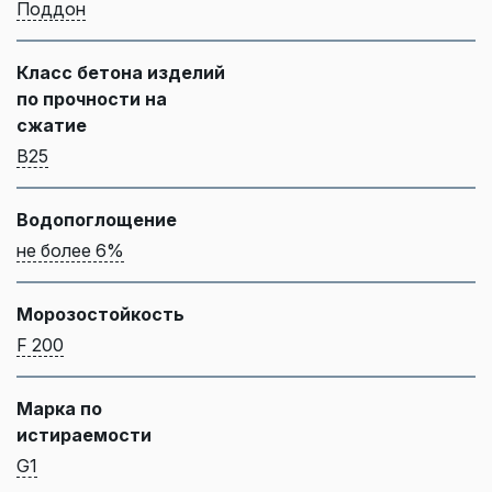
Поддон
Класс бетона изделий
по прочности на
сжатие
B25
Водопоглощение
не более 6%
Морозостойкость
F 200
Марка по
истираемости
G1