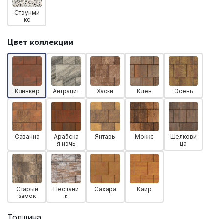
Стоунми
кс
Цвет коллекции
Клинкер
Антрацит
Хаски
Клен
Осень
Саванна
Арабска
Янтарь
Мокко
Шелкови
я ночь
ца
Старый
Песчани
Сахара
Каир
замок
к
Толщина