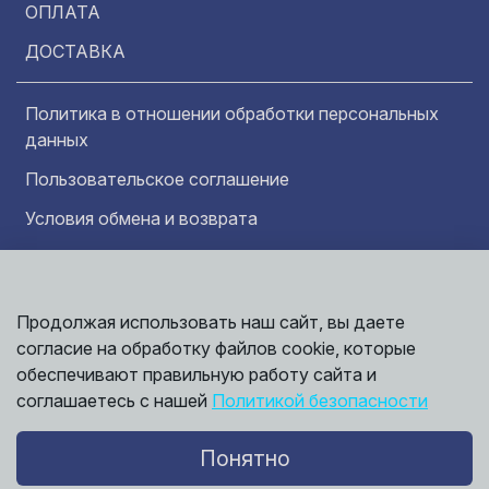
ОПЛАТА
ДОСТАВКА
Политика в отношении обработки персональных
данных
Пользовательское соглашение
Условия обмена и возврата
Обратная связь
Продолжая использовать наш сайт, вы даете
Информация представленная на сайте
Политика
носит исключительно ознакомительный
согласие на обработку файлов cookie, которые
обработки
характер и ни при каких условиях не может
данных
обеспечивают правильную работу сайта и
считаться публичной офертой. Точные
©
соглашаетесь с нашей
Политикой безопасности
сведения о ценах, условиях продажи и
2026,
Мирбрусчатки
доставки вы можете получить у наших
менеджеров.
Понятно
Политика конфиденциальности