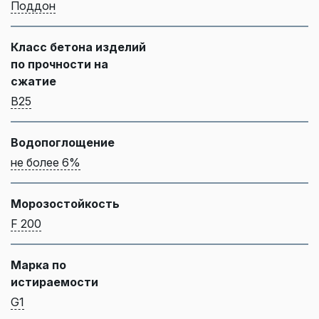
Поддон
Класс бетона изделий
по прочности на
сжатие
B25
Водопоглощение
не более 6%
Морозостойкость
F 200
Марка по
истираемости
G1