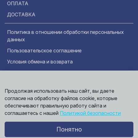
ОПЛАТА
ДОСТАВКА
Политика в отношении обработки персональных
данных
Пользовательское соглашение
Условия обмена и возврата
Обратная связь
Продолжая использовать наш сайт, вы даете
Информация представленная на сайте
Политика
носит исключительно ознакомительный
согласие на обработку файлов cookie, которые
обработки
характер и ни при каких условиях не может
данных
обеспечивают правильную работу сайта и
считаться публичной офертой. Точные
©
соглашаетесь с нашей
Политикой безопасности
сведения о ценах, условиях продажи и
2026,
Мирбрусчатки
доставки вы можете получить у наших
менеджеров.
Понятно
Политика конфиденциальности