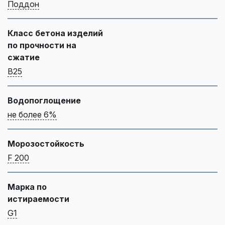
Поддон
Класс бетона изделий
по прочности на
сжатие
B25
Водопоглощение
не более 6%
Морозостойкость
F 200
Марка по
истираемости
G1