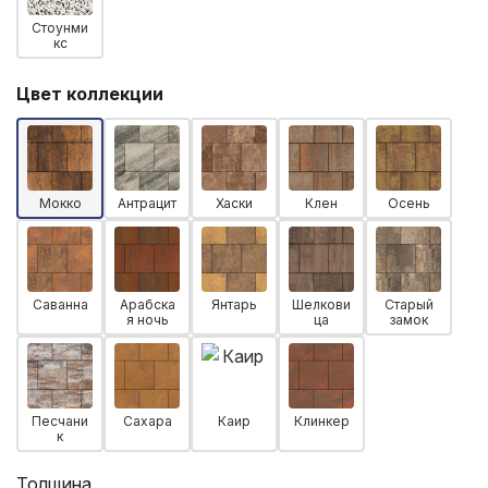
Стоунми
кс
Цвет коллекции
Мокко
Антрацит
Хаски
Клен
Осень
Саванна
Арабска
Янтарь
Шелкови
Старый
я ночь
ца
замок
Песчани
Сахара
Каир
Клинкер
к
Толщина