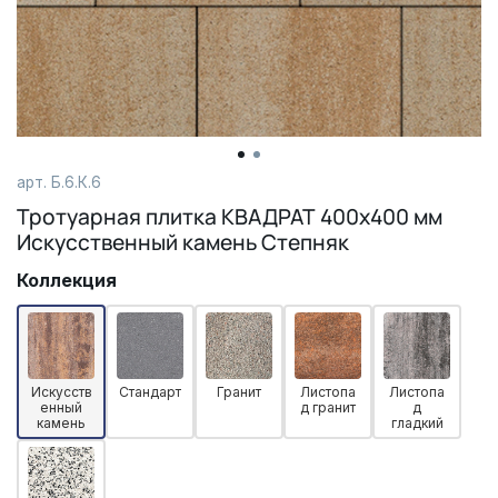
арт. Б.6.К.6
Тротуарная плитка КВАДРАТ 400х400 мм
Искусственный камень Степняк
Коллекция
Искусств
Стандарт
Гранит
Листопа
Листопа
енный
д гранит
д
камень
гладкий