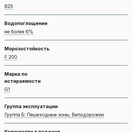
B25
Водопоглощение
не более 6%
Морозостойкость
F 200
Марка по
истираемости
G1
Группа эксплуатации
Группа Б: Пешеходные зоны, Велодорожки
Количество в поддоне