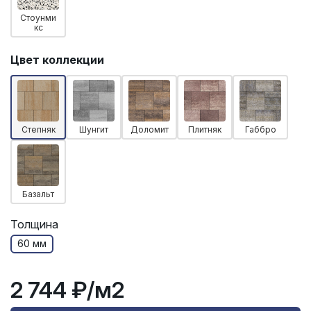
Стоунми
кс
Цвет коллекции
Степняк
Шунгит
Доломит
Плитняк
Габбро
Базальт
Толщина
60 мм
2 744 ₽
/м2