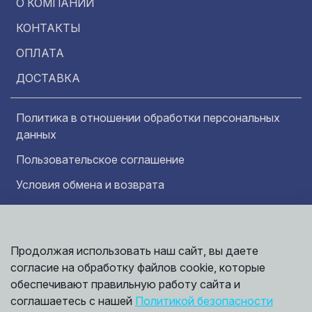
О КОМПАНИИ
КОНТАКТЫ
ОПЛАТА
ДОСТАВКА
Политика в отношении обработки персональных
данных
Пользовательское соглашение
Условия обмена и возврата
Обратная связь
Продолжая использовать наш сайт, вы даете
Информация представленная на сайте
Политика
носит исключительно ознакомительный
согласие на обработку файлов cookie, которые
обработки
характер и ни при каких условиях не может
данных
обеспечивают правильную работу сайта и
считаться публичной офертой. Точные
©
соглашаетесь с нашей
Политикой безопасности
сведения о ценах, условиях продажи и
2026,
Мирбрусчатки