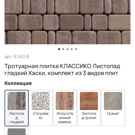
арт. Б.1.КО.6
Тротуарная плитка КЛАССИКО Листопад
гладкий Хаски, комплект из 3 видов плит
Коллекция
Листопа
Стоунми
Искусств
Листопа
Гранит
д
кс
енный
д гранит
гладкий
камень