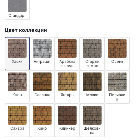
Стандарт
Цвет коллекции
Хаски
Антрацит
Арабска
Старый
Осень
я ночь
замок
Клен
Саванна
Янтарь
Мокко
Песчани
к
Сахара
Каир
Клинкер
Шелкови
ца