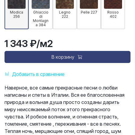
Modica
Ghiaccio
Legno
Pelle 227
Rosso
256
di
222
402
Montagn
a 384
1 343 ₽
/м2
В корзину
Добавить в сравнение
Наверное, все самые прекрасные песни о любви
написаны и спеты в Италии. Вся ее благословенная
природа и вольная душа просто созданы дарить
миру неиссякаемый поток этого прекрасного
чувства. И робкое волнение, и огненная страсть,
томление, смятение , переживания - все в песнях.
Теплая ночь, мерцающие огни, спящий город, шум