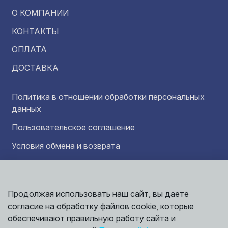
О КОМПАНИИ
КОНТАКТЫ
ОПЛАТА
ДОСТАВКА
Политика в отношении обработки персональных
данных
Пользовательское соглашение
Условия обмена и возврата
Обратная связь
Продолжая использовать наш сайт, вы даете
Информация представленная на сайте
согласие на обработку файлов cookie, которые
носит исключительно ознакомительный
характер и ни при каких условиях не может
обеспечивают правильную работу сайта и
считаться публичной офертой. Точные
©