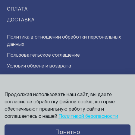
ОПЛАТА
ДОСТАВКА
Политика в отношении обработки персональных
данных
Пользовательское соглашение
Условия обмена и возврата
Обратная связь
Продолжая использовать наш сайт, вы даете
Информация представленная на сайте
согласие на обработку файлов cookie, которые
носит исключительно ознакомительный
характер и ни при каких условиях не может
обеспечивают правильную работу сайта и
считаться публичной офертой. Точные
©
соглашаетесь с нашей
Политикой безопасности
сведения о ценах, условиях продажи и
2026,
Мирбрусчатки
доставки вы можете получить у наших
менеджеров.
Понятно