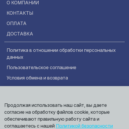
О КОМПАНИИ
КОНТАКТЫ
ОПЛАТА
ДОСТАВКА
Политика в отношении обработки персональных
данных
Пользовательское соглашение
Условия обмена и возврата
Обратная связь
Продолжая использовать наш сайт, вы даете
Информация представленная на сайте
согласие на обработку файлов cookie, которые
носит исключительно ознакомительный
характер и ни при каких условиях не может
обеспечивают правильную работу сайта и
считаться публичной офертой. Точные
©
соглашаетесь с нашей
Политикой безопасности
сведения о ценах, условиях продажи и