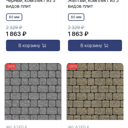
Черный, комплект из 3
Желтый, комплект из 3
видов плит
видов плит
60 мм
60 мм
2 329 ₽
2 329 ₽
1 863 ₽
1 863 ₽
В корзину
В корзину
-20%
-20%
арт. А.1.КО.4
арт. А.1.КО.4