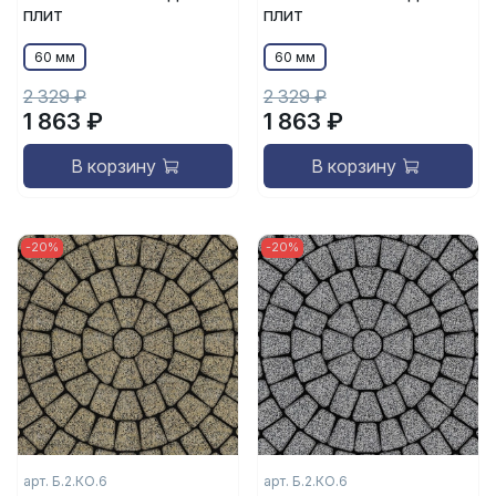
плит
плит
60 мм
60 мм
2 329 ₽
2 329 ₽
1 863 ₽
1 863 ₽
В корзину
В корзину
-20%
-20%
арт. Б.2.КО.6
арт. Б.2.КО.6