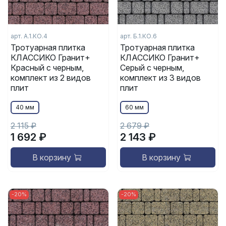
арт. А.1.КО.4
арт. Б.1.КО.6
Тротуарная плитка
Тротуарная плитка
КЛАССИКО Гранит+
КЛАССИКО Гранит+
Красный с черным,
Серый с черным,
комплект из 2 видов
комплект из 3 видов
плит
плит
40 мм
60 мм
2 115 ₽
2 679 ₽
1 692 ₽
2 143 ₽
В корзину
В корзину
-20%
-20%