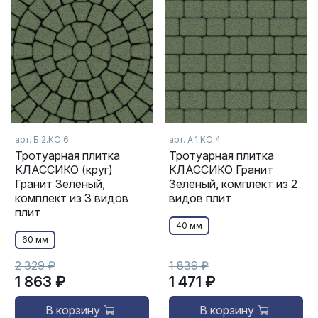
арт. Б.2.КО.6
арт. А.1.КО.4
Тротуарная плитка
Тротуарная плитка
КЛАССИКО (круг)
КЛАССИКО Гранит
Гранит Зеленый,
Зеленый, комплект из 2
комплект из 3 видов
видов плит
плит
40 мм
60 мм
2 329 ₽
1 839 ₽
1 863 ₽
1 471 ₽
В корзину
В корзину