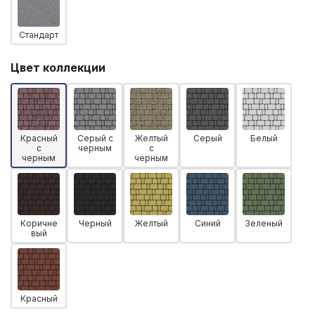
Стандарт
Цвет коллекции
Красный
Серый с
Желтый
Серый
Белый
с
черным
с
черным
черным
Коричне
Черный
Желтый
Синий
Зеленый
вый
Красный