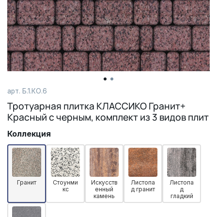
арт. Б.1.КО.6
Тротуарная плитка КЛАССИКО Гранит+
Красный с черным, комплект из 3 видов плит
Коллекция
Гранит
Стоунми
Искусств
Листопа
Листопа
кс
енный
д гранит
д
камень
гладкий