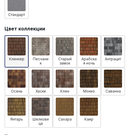
Стандарт
Цвет коллекции
Клинкер
Песчани
Старый
Арабска
Антрацит
к
замок
я ночь
Осень
Хаски
Клен
Мокко
Саванна
Янтарь
Шелкови
Сахара
Каир
ца