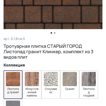
арт.
Б.1.Фсм.6
Тротуарная плитка СТАРЫЙ ГОРОД
Листопад гранит Клинкер, комплект из 3
видов плит
Коллекция
Листопа
Искусств
Стоунми
Гранит
Листопа
д гранит
енный
кс
д
камень
гладкий