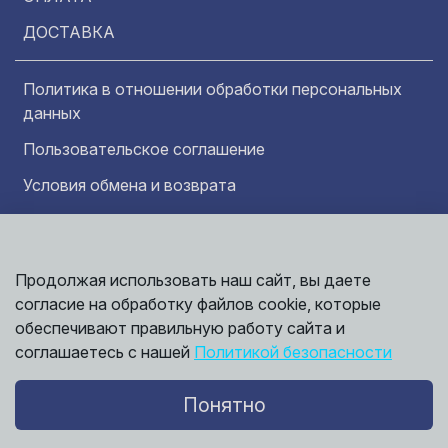
ДОСТАВКА
Политика в отношении обработки персональных
данных
Пользовательское соглашение
Условия обмена и возврата
Обратная связь
Продолжая использовать наш сайт, вы даете
Информация представленная на сайте
Политика
носит исключительно ознакомительный
согласие на обработку файлов cookie, которые
обработки
характер и ни при каких условиях не может
данных
обеспечивают правильную работу сайта и
считаться публичной офертой. Точные
©
соглашаетесь с нашей
Политикой безопасности
сведения о ценах, условиях продажи и
2026,
Мирбрусчатки
доставки вы можете получить у наших
менеджеров.
Понятно
Политика конфиденциальности