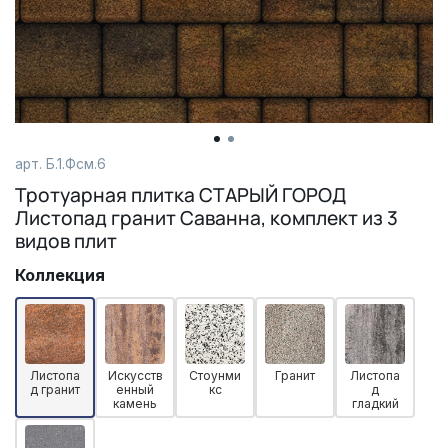
арт.
Б.1.Фсм.6
Тротуарная плитка СТАРЫЙ ГОРОД
Листопад гранит Саванна, комплект из 3
видов плит
Коллекция
Листопа
Искусств
Стоунми
Гранит
Листопа
д гранит
енный
кс
д
камень
гладкий