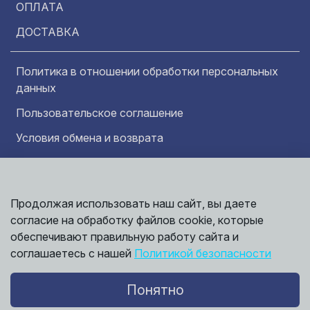
ОПЛАТА
ДОСТАВКА
Политика в отношении обработки персональных
данных
Пользовательское соглашение
Условия обмена и возврата
Обратная связь
Продолжая использовать наш сайт, вы даете
Информация представленная на сайте
Политика
носит исключительно ознакомительный
согласие на обработку файлов cookie, которые
обработки
характер и ни при каких условиях не может
данных
обеспечивают правильную работу сайта и
считаться публичной офертой. Точные
©
соглашаетесь с нашей
Политикой безопасности
сведения о ценах, условиях продажи и
2026,
Мирбрусчатки
доставки вы можете получить у наших
менеджеров.
Понятно
Политика конфиденциальности