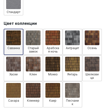
Стандарт
Цвет коллекции
Саванна
Старый
Арабска
Антрацит
Осень
замок
я ночь
Хаски
Клен
Мокко
Янтарь
Шелкови
ца
Сахара
Клинкер
Каир
Песчани
к