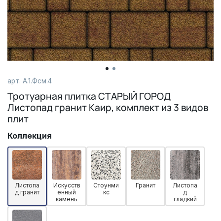
арт. А.1.Фсм.4
Тротуарная плитка СТАРЫЙ ГОРОД
Листопад гранит Каир, комплект из 3 видов
плит
Коллекция
Листопа
Искусств
Стоунми
Гранит
Листопа
д гранит
енный
кс
д
камень
гладкий