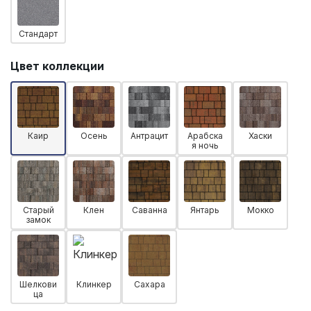
Стандарт
Цвет коллекции
Каир
Осень
Антрацит
Арабска
Хаски
я ночь
Старый
Клен
Саванна
Янтарь
Мокко
замок
Шелкови
Клинкер
Сахара
ца