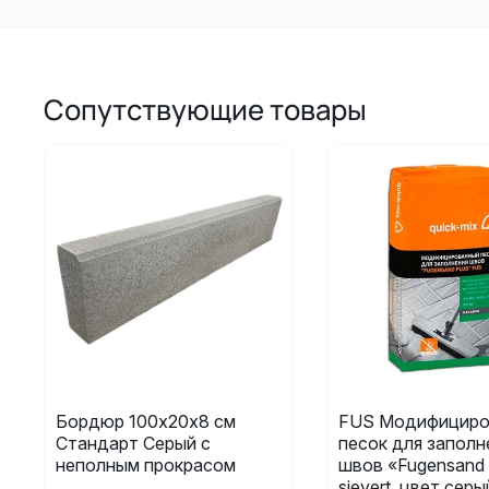
Сопутствующие товары
Бордюр 100х20х8 см
FUS Модифициро
Стандарт Серый с
песок для заполн
неполным прокрасом
швов «Fugensand 
sievert, цвет сер