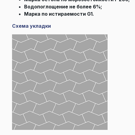
Водопоглощение не более 6%;
Марка по истираемости G1.
Схема укладки