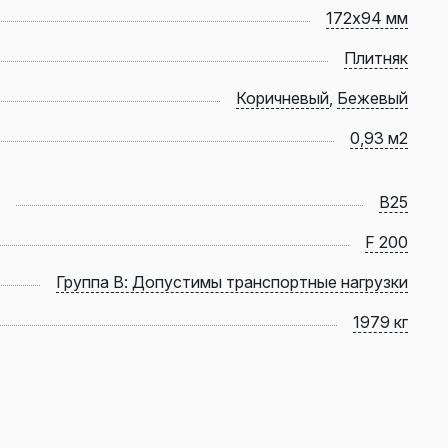
172х94 мм
Плитняк
Коричневый
,
Бежевый
0,93 м2
B25
F 200
Группа В: Допустимы транспортные нагрузки
1979 кг