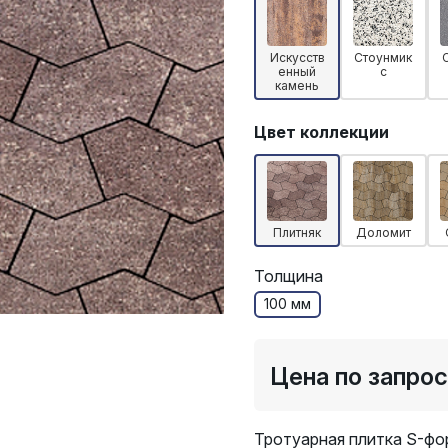
Искусств
Стоунмик
енный
с
камень
Цвет коллекции
Плитняк
Доломит
Толщина
100 мм
Цена по запро
Тротуарная плитка S-фо