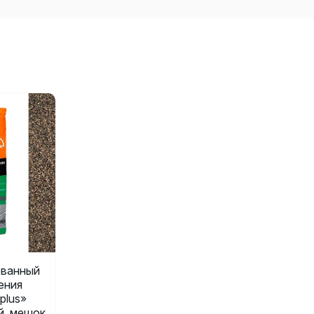
ванный
ения
plus»
ый, мешок