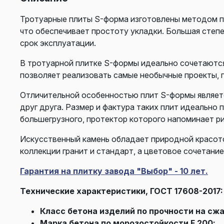
Тротуарные плиты S-форма изготовлены методом п
что обеспечивает простоту укладки. Большая степ
срок эксплуатации.
В тротуарной плитке S-формы идеально сочетаются 
позволяет реализовать самые необычные проекты, 
Отличительной особенностью плит S-формы являетс
друг друга. Размер и фактура таких плит идеально
большегрузного, протектор которого напоминает ри
Искусственный камень обладает природной красото
коллекции гранит и стандарт, а цветовое сочетани
Гарантия на плитку завода "Выбор" - 10 лет.
Технические характеристики, ГОСТ 17608-2017:
Класс бетона изделий по прочности на сжа
Марка бетона по морозостойкости F 200;