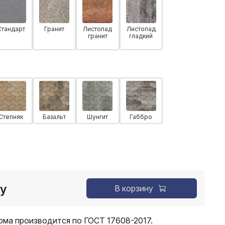
Стандарт
Гранит
Листопад
Листопад
гранит
гладкий
Степняк
Базальт
Шунгит
Габбро
су
В корзину
рма производится по ГОСТ 17608-2017.