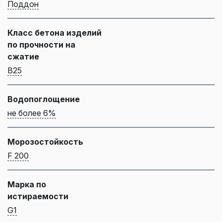
Поддон
Класс бетона изделий
по прочности на
сжатие
B25
Водопоглощение
не более 6%
Морозостойкость
F 200
Марка по
истираемости
G1