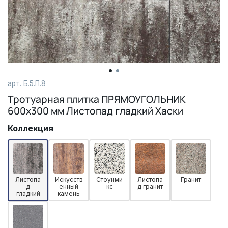
арт.
Б.5.П.8
Тротуарная плитка ПРЯМОУГОЛЬНИК
600х300 мм Листопад гладкий Хаски
Коллекция
Листопа
Искусств
Стоунми
Листопа
Гранит
д
енный
кс
д гранит
гладкий
камень