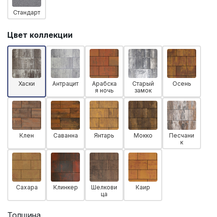
Стандарт
Цвет коллекции
Хаски
Антрацит
Арабска
Старый
Осень
я ночь
замок
Клен
Саванна
Янтарь
Мокко
Песчани
к
Сахара
Клинкер
Шелкови
Каир
ца
Толщина