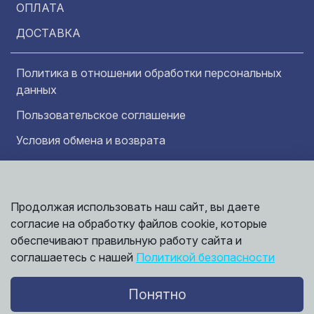
ОПЛАТА
ДОСТАВКА
Политика в отношении обработки персональных
данных
Пользовательское соглашение
Условия обмена и возврата
Обратная связь
Продолжая использовать наш сайт, вы даете
Информация представленная на сайте
Политика
носит исключительно ознакомительный
согласие на обработку файлов cookie, которые
обработки
характер и ни при каких условиях не может
данных
обеспечивают правильную работу сайта и
считаться публичной офертой. Точные
©
соглашаетесь с нашей
Политикой безопасности
сведения о ценах, условиях продажи и
2026,
Мирбрусчатки
доставки вы можете получить у наших
менеджеров.
Понятно
Политика конфиденциальности