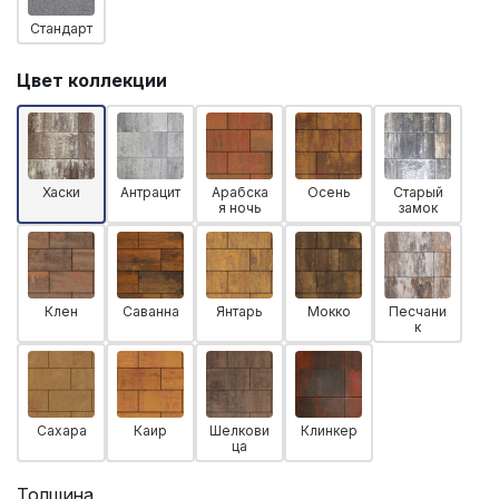
Стандарт
Цвет коллекции
Хаски
Антрацит
Арабска
Осень
Старый
я ночь
замок
Клен
Саванна
Янтарь
Мокко
Песчани
к
Сахара
Каир
Шелкови
Клинкер
ца
Толщина