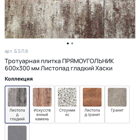
арт.
Б.5.П.6
Тротуарная плитка ПРЯМОУГОЛЬНИК
600х300 мм Листопад гладкий Хаски
Коллекция
Листопа
Искусств
Стоунми
Листопа
Гранит
д
енный
кс
д гранит
гладкий
камень