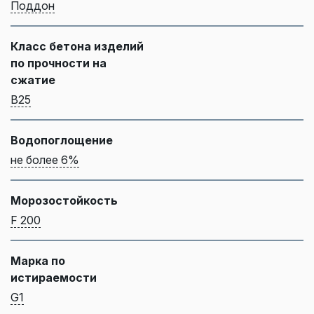
Поддон
Класс бетона изделий
по прочности на
сжатие
B25
Водопоглощение
не более 6%
Морозостойкость
F 200
Марка по
истираемости
G1