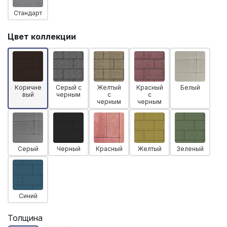
Стандарт
Цвет коллекции
Коричне
Серый с
Желтый
Красный
Белый
вый
черным
с
с
черным
черным
Серый
Черный
Красный
Желтый
Зеленый
Синий
Толщина