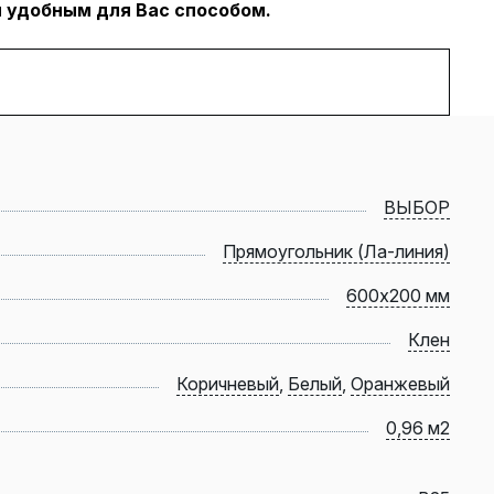
 удобным для Вас способом.
ВЫБОР
Прямоугольник (Ла-линия)
600х200 мм
Клен
Коричневый
,
Белый
,
Оранжевый
0,96 м2