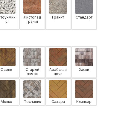
Стоунмик
Листопад
Гранит
Стандарт
с
гранит
Осень
Старый
Арабская
Хаски
замок
ночь
Мокко
Песчаник
Сахара
Клинкер