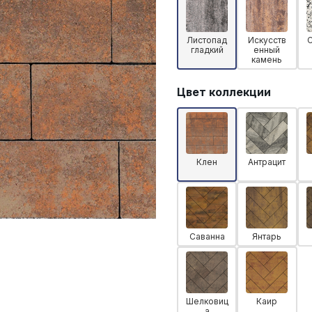
Листопад
Искусств
гладкий
енный
камень
Цвет коллекции
Клен
Антрацит
Саванна
Янтарь
Шелковиц
Каир
а