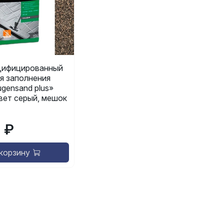
ифицированный
я заполнения
gensand plus»
 цвет серый, мешок
9 ₽
 корзину