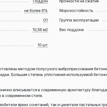
Поддон
прочности на сжатие
не более 6%
Морозостойкость
G1
Группа эксплуатации
10,56 м2
Вес поддона
10 шт
готовлены методом полусухого вибропрессования бетонн
ладки. Большая степень уплотнения используемой бетон
онично вписывается в современную архитектуру благода
к в современном стиле.
юбители ярких сочетаний, так и ценители пастельных гр