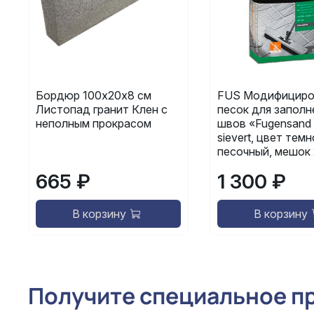
Бордюр 100х20х8 см
FUS Модифициро
Листопад гранит Клен с
песок для заполн
неполным прокрасом
швов «Fugensand 
sievert, цвет темн
песочный, мешок 
665 ₽
1 300 ₽
В корзину
В корзину
Получите специальное п