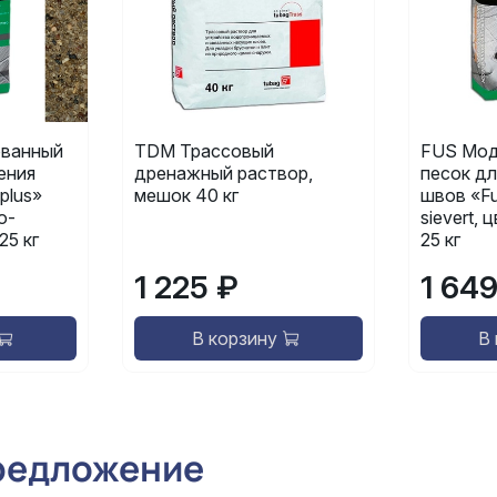
ванный
TDM Трассовый
FUS Мод
ения
дренажный раствор,
песок дл
plus»
мешок 40 кг
швов «Fu
о-
sievert,
25 кг
25 кг
1 225 ₽
1 64
В корзину
В
редложение