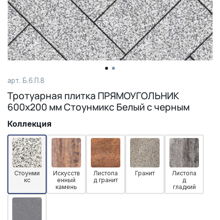
арт. Б.6.П.8
Тротуарная плитка ПРЯМОУГОЛЬНИК
600х200 мм Стоунмикс Белый с черным
Коллекция
Стоунми
Искусств
Листопа
Гранит
Листопа
кс
енный
д гранит
д
камень
гладкий